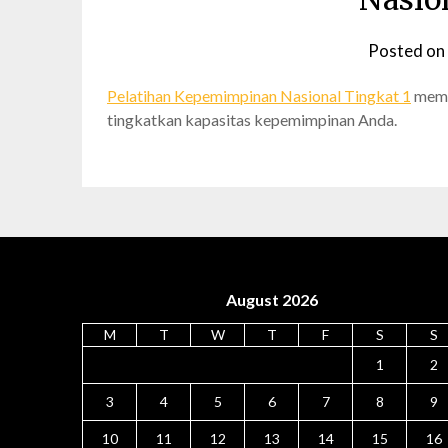
Posted on
Pelatihan Kepemimpinan Nasional Tingkat 1
membe
tingkatkan kapasitas kepemimpinan Anda.
August 2026
M
T
W
T
F
S
S
1
2
3
4
5
6
7
8
9
10
11
12
13
14
15
16