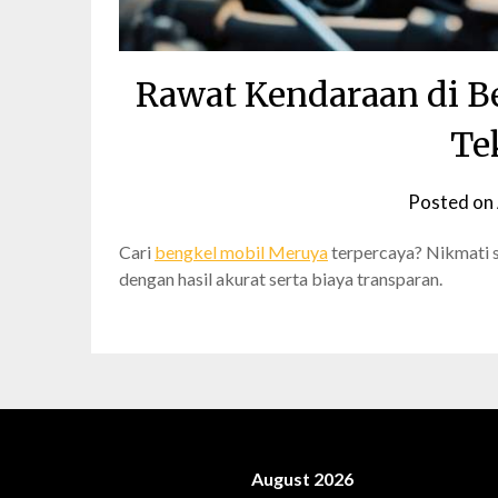
Rawat Kendaraan di B
Te
Posted on
Cari
bengkel mobil Meruya
terpercaya? Nikmati s
dengan hasil akurat serta biaya transparan.
August 2026